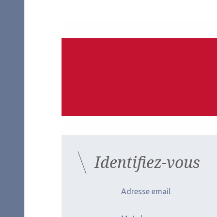
Auteurs
Virginie Madariaga
Ophtalmologiste
Departement de médecine interne, CHU Purpan, Univ
Les derniers artic
Identifiez-vous
Adresse email