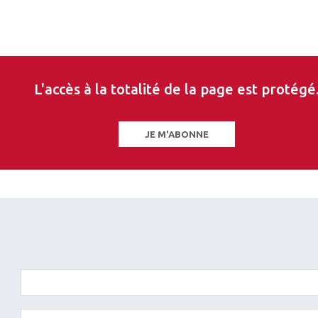
L'accès à la totalité de la page est protégé
JE M'ABONNE
ersité de Toulouse III- Paul-Sabatier, Toulouse
les sur ce thème