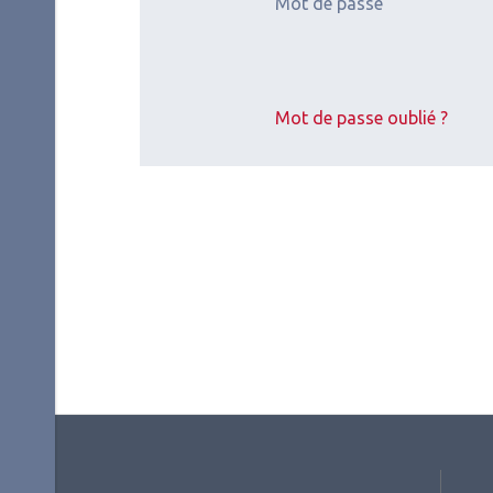
Mot de passe
2026.07.11
2026.
Contactologie
,
Myopie
Pédia
Mot de passe oublié ?
SFOALC
Oph
péd