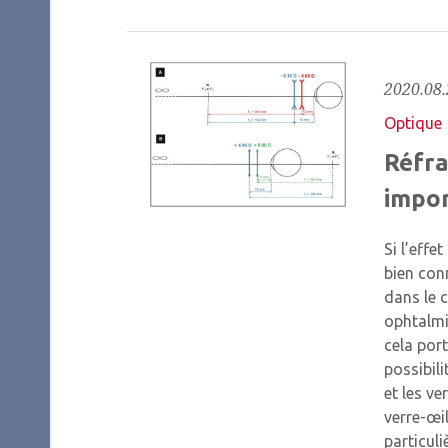
2020.08.
Optique
Réfra
impor
Si l’effe
bien con
dans le c
ophtalmi
cela por
possibili
et les ve
verre-œi
particuli