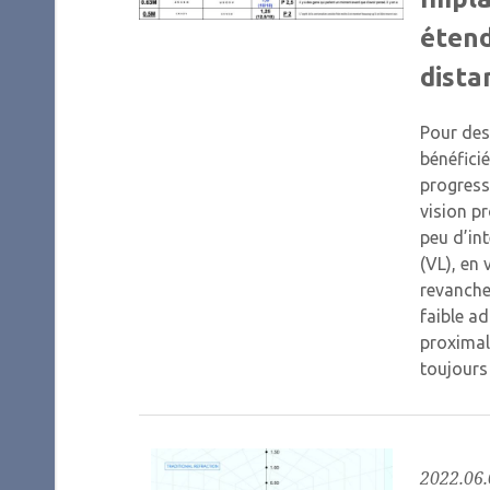
étend
dista
Pour des
bénéfici
progressi
vision pr
peu d’int
(VL), en 
revanche
faible ad
proximal
toujour
2022.06.