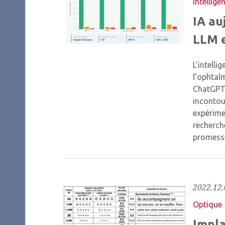
Intelligen
IA au
LLM e
L’intelli
l’ophtal
ChatGPT,
incontou
expérime
recherch
promesse
2022.12.
Optique
Impla