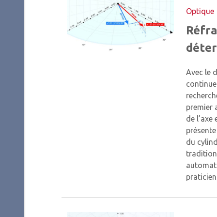
Optique
Réfra
déter
Avec le 
continue
recherche
premier a
de l’axe 
présente
du cylin
tradition
automati
praticie