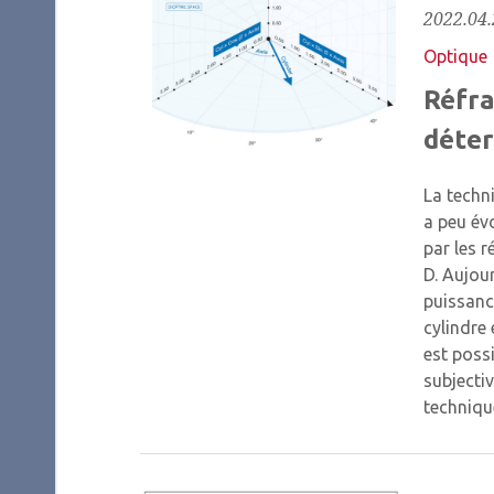
2022.04.
Optique
Réfra
déter
La techni
a peu év
par les r
D. Aujour
puissanc
cylindre 
est poss
subjectiv
techniqu