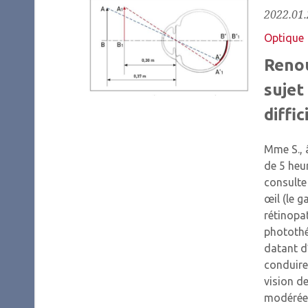
2022.01.
Optique
Renou
sujet
diffic
Mme S., â
de 5 heur
consulte 
œil (le g
rétinopat
photothé
datant d
conduire 
vision d
modérée