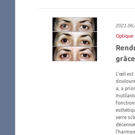
2021.06.
Optique
Rendr
grâce
L’œil est
douloureu
a, a prio
mutilante
fonction
esthétiqu
verre scl
décennies
l’harmon