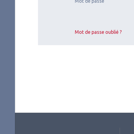
Mot de passe
2026.08.05
2026.
Manifestations
Profe
Mot de passe oublié ?
régle
La SoFem de
Un 
retour
aur
les