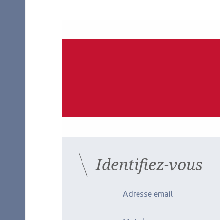
Auteurs
Valentine Saunier
Ophtalmologiste
CNRK, CHU de Bordeaux
Les derniers artic
Identifiez-vous
Adresse email