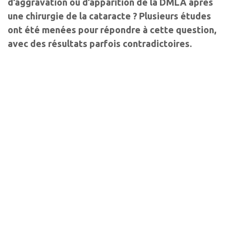
d’aggravation ou d’apparition de la DMLA après
une chirurgie de la cataracte ? Plusieurs études
ont été menées pour répondre à cette question,
avec des résultats parfois contradictoires.
Auteurs
Carla Danese
Ophtalmologiste
Hôpital Lariboisière, Paris
Les derniers articles sur