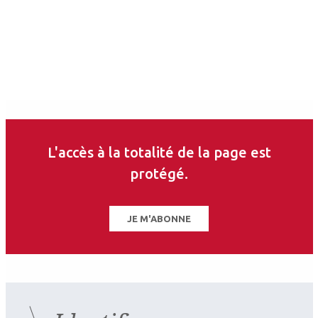
ce thème
L'accès à la totalité de la page est
protégé.
JE M'ABONNE
2026.07.11
Cataracte
,
Implants
Cataracte & implants