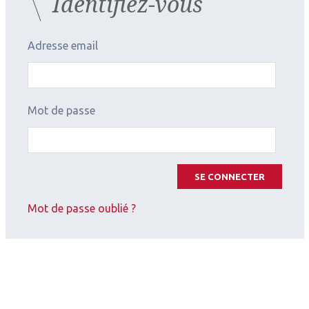
Identifiez-vous
Adresse email
Mot de passe
SE CONNECTER
Mot de passe oublié ?
2026.07.11
Rétine chirurgicale
,
Angio OCT
Chirurgie rétinovitréenne