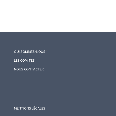
QUI SOMMES-NOUS
?
LES COMITÉS
NOUS CONTACTER
2026.05.26
Rétine chirurgicale
,
Myopie
Décollement de rétine du
myope fort : spécificités et
résultats de la chirurgie
MENTIONS LÉGALES