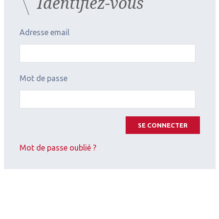
Identifiez-vous
Auteurs
Adresse email
Gaétan Naux
Valentin Pasco
Mot de passe
Ophtalmologiste
Ophtalmologiste
Centre hospitalier de
Centre hospitalier Bretagne
Vannes
Atlantique, Vannes
Les derniers articles sur
SE CONNECTER
ce thème
Mot de passe oublié ?