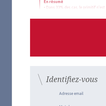
En résumé
• Dans 33% des cas, le primitif n’est
• Toute baisse d’AV chez un patient 
d’œil dilaté.
• Son principal diagnostic différent
• La prise en charge doit être discut
un centre de référence.
• Le traitement par thérapie systémiq
traitement local : radiothérapie pri
protonthérapie principalement pour
Auteurs
Identifiez-vous
Paul Villain
Adresse email
Ophtalmologiste
Centre hospitalier Bretagne Atlantique, Vannes