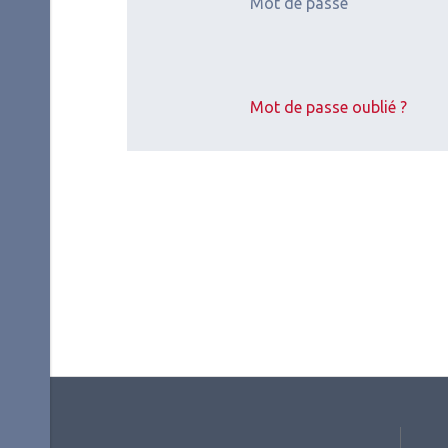
Mot de passe
Les derniers artic
Mot de passe oublié ?
2026.07.11
2026.
Oncologie
Neuro
Oncol
Oncologie
Neu
oph