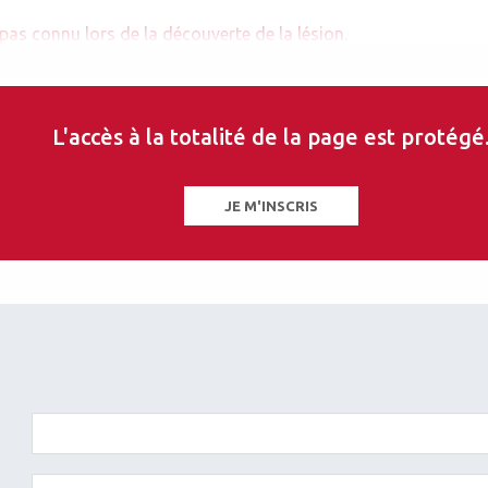
 pas connu lors de la découverte de la lésion.
atteint d’un cancer impose la réalisation d’un fond
iel est le mélanome achrome.
L'accès à la totalité de la page est protégé
ée en réunion de concertation multidisciplinaire dans
ue (fonction du primitif) est parfois associé à un
JE M'INSCRIS
ncipalement pour les métastases choroïdiennes,
 les mélanomes choroïdiens.
Valentin Pasco
Ophtalmologiste
Centre hospitalier Bretagne Atlantique, Vannes