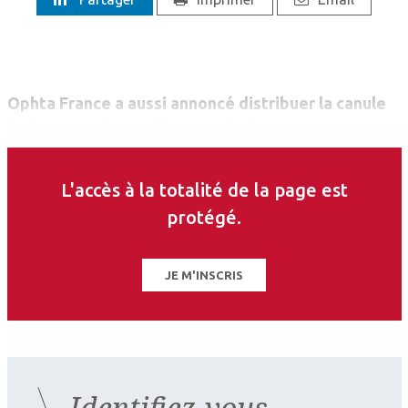
Ophta France a aussi annoncé distribuer la canule
Polyvent™, de MedOne Surgical, conçue pour
soulager la pression lors des injections sous-
rétiniennes. « Plusieurs orifices de sortie
L'accès à la totalité de la page est
permettent d’augmenter le débit de sortie du BSS,
protégé.
en minimisant ainsi la pression sur la bulle lors des
injections sous-rétiniennes, précise Ophta France.
JE M'INSCRIS
Identifiez-vous