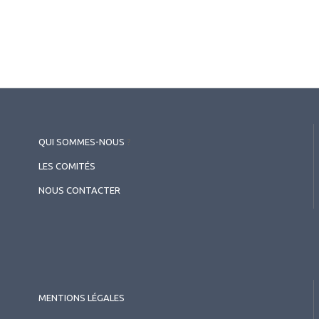
les kératocônes - Symposium
Precilens
QUI SOMMES-NOUS
?
LES COMITÉS
NOUS CONTACTER
2026.07.10
MENTIONS LÉGALES
Contactologie
,
Publirédactionnel