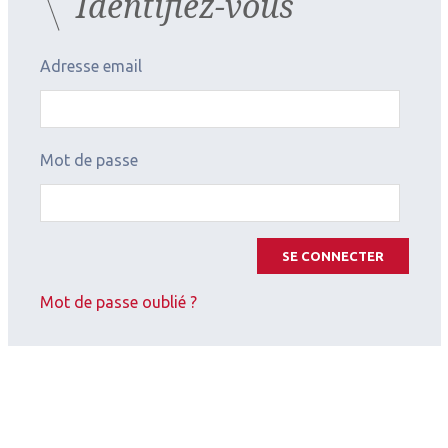
Identifiez-vous
Adresse email
Mot de passe
SE CONNECTER
Mot de passe oublié ?
2026.07.11
Cornée (chirurgie et réfraction)
,
Contactologie
Apport d’une géométrie à
double réservoir pour adapter