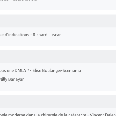
le d’indications
- Richard Luscan
t pas une DMLA ?
- Elise Boulanger-Scemama
Nilly Banayan
gie moderne dans la chirurgie de la cataracte
- Vincent Daien