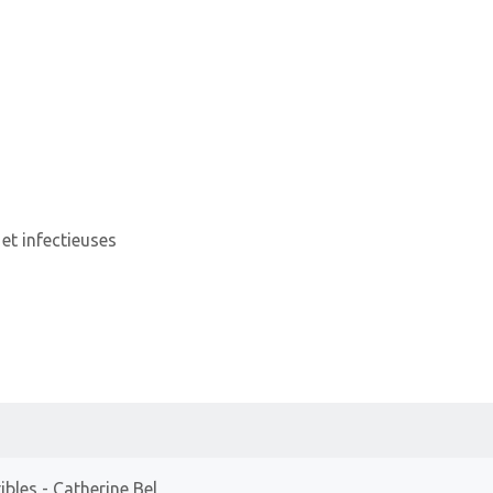
et infectieuses
ibles
- Catherine Bel