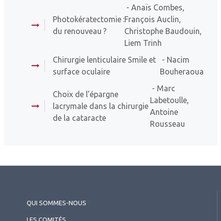
- Anaïs Combes,
Photokératectomie :
François Auclin,
du renouveau ?
Christophe Baudouin,
Liem Trinh
Chirurgie lenticulaire Smile et
- Nacim
surface oculaire
Bouheraoua
- Marc
Choix de l’épargne
Labetoulle,
lacrymale dans la chirurgie
Antoine
de la cataracte
Rousseau
QUI SOMMES-NOUS
?
LES COMITÉS