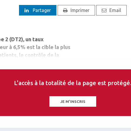
Partager
Imprimer
Email
e 2 (DT2), un taux
r à 6,5 % est la cible la plus
tients, le contrôle de la
n moindre risque à long
es, dont la rétinopathie.
L'accès à la totalité de la page est protégé
JE M'INSCRIS