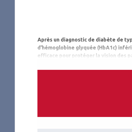
Après un diagnostic de diabète de typ
d’hémoglobine glyquée (HbA1c) inférieu
efficace pour protéger la vision des pa
glycémie étant fortement associé à u
terme de complications microvasculair