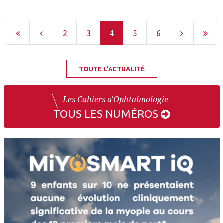
2
3
4
5
6
TOUTE L'ACTUALITÉ
Les Cahiers d'Ophtalmologie
TOUS LES NUMÉROS