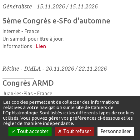
Généraliste
-
15.11.2026 / 15.11.2026
5ème Congrès e-SFo d'automne
Internet - France
Un samedi pour être à jour.
Informations :
Lien
Rétine - DMLA
-
20.11.2026 / 22.11.2026
Congrès ARMD
Juan-les-Pins - France
Pour sa 15e édition, le Congrès ARMD 2026 explore les
Les cookies permettent de collecter des informations
relatives à votre navigation sur le site de Cahiers de
avancées dans les pathologies rétiniennes et la myopie,
l'Ophtalmologie. Sont listés ici les différents types de cookies
avec pour thème « Rétine et révolutions ».
utilisés. Vous pouvez gérer vos préférences ci-dessous et les
régler de manière indépendante.
Informations :
Lien
Tout accepter
Tout refuser
Personnaliser